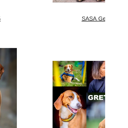
5
SASA Geb.