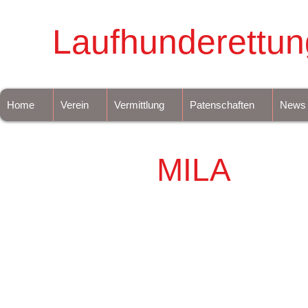
Laufhunderettun
Home
Verein
Vermittlung
Patenschaften
News
MILA