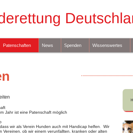
derettung Deutschla
Patenschaften
News
Spenden
Wissenswertes
en
eiten
H
aft
m Jahr ist eine Patenschaft möglich
p
dass wir als Verein Hunden auch mit Handicap helfen. Wir
Vereinen, ob wir einem verunfallten, kranken oder alten
U