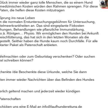
Glück immer wieder ganz tolle Menschen, die so einem Hund
 medizinischen Kosten würden den Rahmen sprengen. Für diese
Paten, die helfen diese Kosten mitzutragen
 Sprung ins neue Leben
n die normalen Erstuntersuchungsgebühren für Untersuchung,
ttelmeerkrankheiten an. Das sind eingeplante Fixkosten
chungen, Behandlungen wie pflanzliche Immunstärkung,
a o.ä. Röntgen… Physio. Wir ermöglichen den Hunden bei Ankunft
eischfütterung, das hat sich in den letzten Monaten als die
estellt. Seither haben die Hunde kaum noch Durchfälle. Für alle
tarter Paket als Patenschaft anbieten.
Weihnachten oder zum Geburtstag verschenken? Oder suchen
tel schreiben können?
chenkte /die Beschenkte diese Urkunde, welche Sie dann
en immer wieder Nachrichten über das Befinden des Hundes
rlich geltend machen und jederzeit wieder kündigen
Patenschaften
chicken uns eine E-Mail an
info@laufhunderettung.de