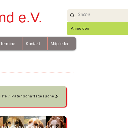
nd e.V.
Anmelden
Termine
Kontakt
Mitglieder
ilfe / Patenschaftsgesuche
nsere Dauerpatenschaften