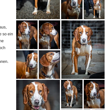
aus,
e so ein
ine
doch
hnen.