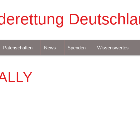
derettung Deutschla
Patenschaften
News
Spenden
Wissenswertes
ALLY