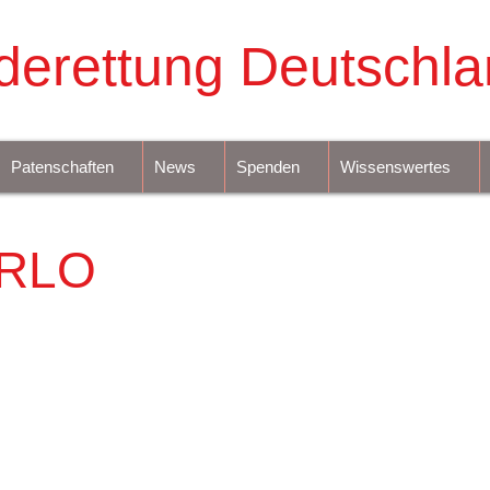
derettung Deutschla
Patenschaften
News
Spenden
Wissenswertes
RLO