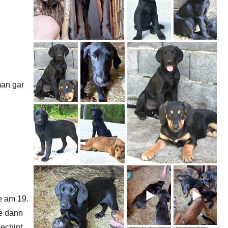
man gar
e am 19.
e dann
echipt,