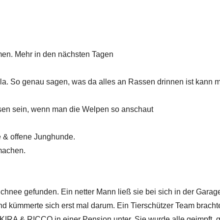
men. Mehr in den nächsten Tagen
Mila. So genau sagen, was da alles an Rassen drinnen ist kann 
en sein, wenn man die Welpen so anschaut
e & offene Junghunde.
 machen.
hnee gefunden. Ein netter Mann ließ sie bei sich in der Garag
 kümmerte sich erst mal darum. Ein Tierschützer Team bracht
 & RICCO in einer Pension unter. Sie wurde alle geimpft, g