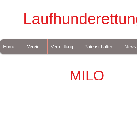
Laufhunderettun
Home
Verein
Vermittlung
Patenschaften
News
MILO