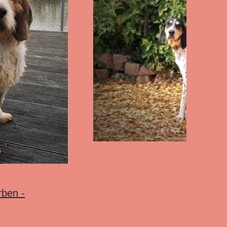
storben -
Flamme