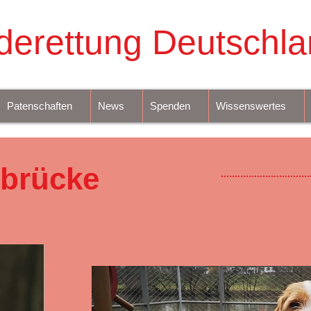
derettung Deutschla
Patenschaften
News
Spenden
Wissenswertes
brücke