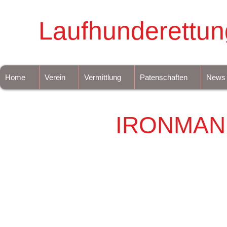
Laufhunderettun
Home
Verein
Vermittlung
Patenschaften
News
IRONMAN