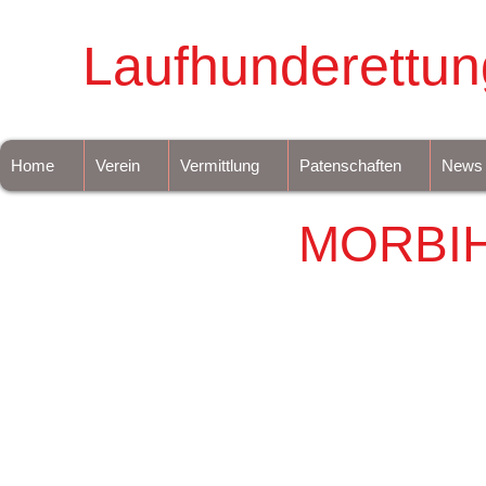
Laufhunderettun
Home
Verein
Vermittlung
Patenschaften
News
MORBI