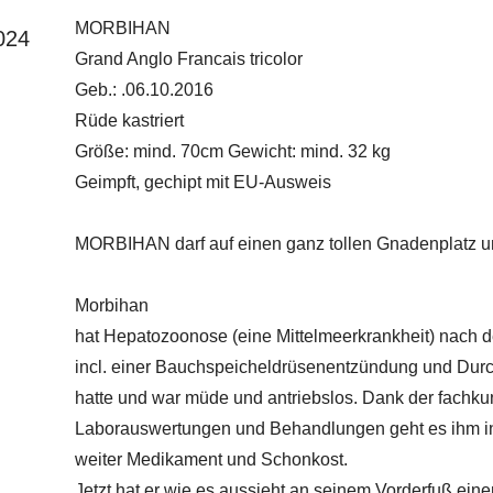
MORBIHAN
024
Grand Anglo Francais tricolor
Geb.: .06.10.2016
Rüde kastriert
Größe: mind. 70cm Gewicht: mind. 32 kg
Geimpft, gechipt mit EU-Ausweis
MORBIHAN darf auf einen ganz tollen Gnadenplatz 
Morbihan
hat Hepatozoonose (eine Mittelmeerkrankheit) nach de
incl. einer Bauchspeicheldrüsenentzündung und Durch
hatte und war müde und antriebslos. Dank der fachku
Laborauswertungen und Behandlungen geht es ihm inz
weiter Medikament und Schonkost.
Jetzt hat er wie es aussieht an seinem Vorderfuß eine