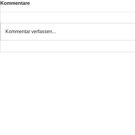
Kommentare
Kommentar verfassen...
❤️ Danke alle haben ihr
❤️Nette Mä
Zuhause
Ticket ❤️
Copyright 2026 Laufhunderettung Deutschland e.V.
Impressum
Links
Datenschutz