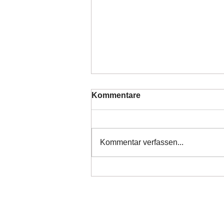
Kommentare
Kommentar verfassen...
❤️ Danke alle haben ihr
Ticket ❤️
Copyright 2026 Laufhunderettung Deutschlan
Impressum