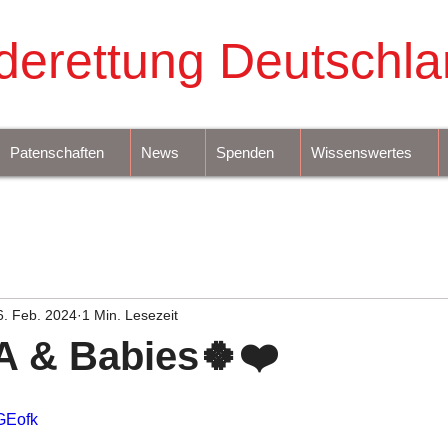
derettung Deutschla
Patenschaften
News
Spenden
Wissenswertes
6. Feb. 2024
1 Min. Lesezeit
A & Babies🍀❤️
sGEofk