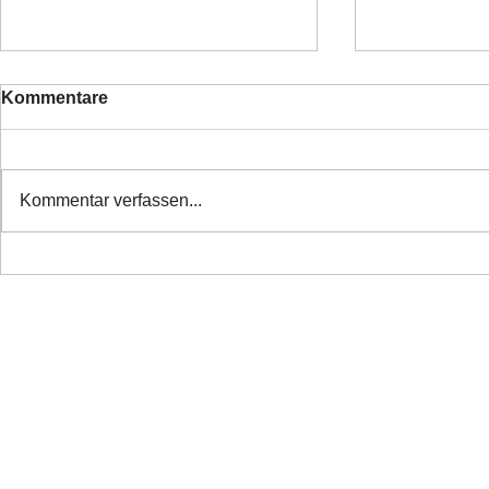
Kommentare
Kommentar verfassen...
❤️ Danke alle haben ihr
❤️Nette Mä
Zuhause
Ticket ❤️
Copyright 2026 Laufhunderettung Deutschland e.V.
Impressum
Links
Datenschutz