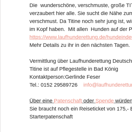
Die  wunderschöne, verschmuste, große TIT
verzaubert hier alle. Sie sucht die Nähe zum
verschmust. Da Titine noch sehr jung ist, w
im Kopf haben.  Mit allen  Hunden auf der Pfl
https://www.laufhunderettung.de/hundeindeu
Mehr Details zu ihr in den nächsten Tagen.
Vermittlung über Laufhunderettung Deutschl
Titine ist auf Pflegestelle in Bad König
Kontaktperson:Gerlinde Feser 
Tel.: 0152 29589726    
info@laufhunderettu
Über eine 
Patenschaft
 oder 
Spende
 würden
Sie braucht noch ein Reiseticket von 175,- 
Starterpatenschaft