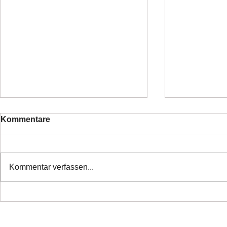
Kommentare
Kommentar verfassen...
❤️ Danke alle haben ihr
❤️Nette Mä
Zuhause
Ticket ❤️
Copyright 2026 Laufhunderettung Deutschland e.V.