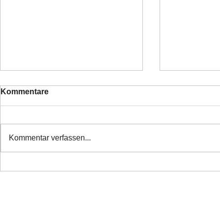
Kommentare
Kommentar verfassen...
❤️ Danke alle haben ihr
❤️Nette Mä
Zuhause
Ticket ❤️
Copyright 2026 Laufhunderettung Deutschland e.V.
Impressum