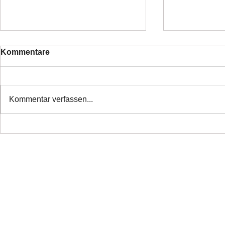
Kommentare
Kommentar verfassen...
❤️ Danke alle haben ihr
❤️Nette Mä
Zuhause
Ticket ❤️
Copyright 2026 Laufhunderettung Deutschland e.V.
Impressum
Links
Datenschutz