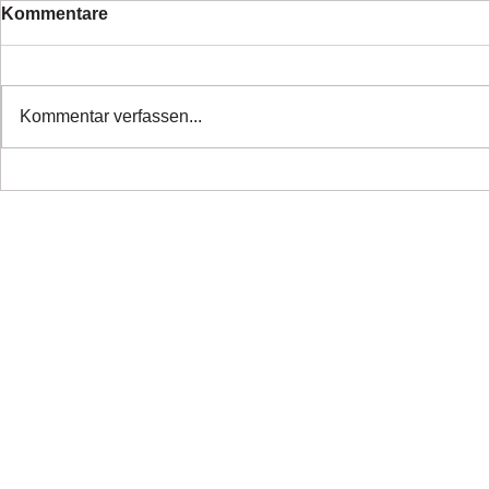
Kommentare
Kommentar verfassen...
❤️ Danke alle haben ihr
❤️Nette Mä
Zuhause
Ticket ❤️
Copyright 2026 Laufhunderettung Deutschland e.V.
Impressum
Links
Datenschutz