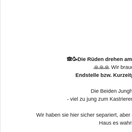
🙈🥳Die Rüden drehen am R
🙏🙏🙏 Wir brau
Endstelle bzw.
Kurzeit
Die Beiden Jung
- viel zu jung zum Kastrieren
Wir haben sie hier sicher separiert, aber
Haus es wahrn