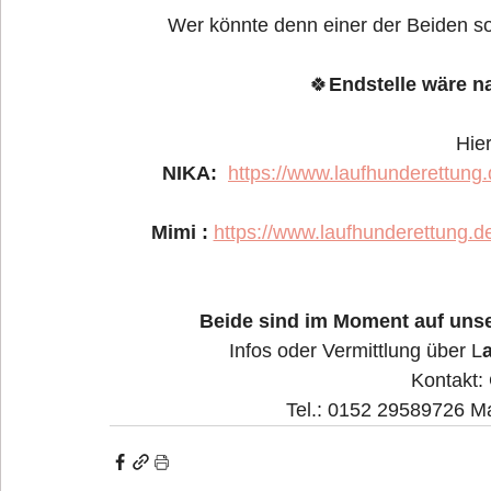
Wer könnte denn einer der Beiden s
🍀
Endstelle wäre n
Hie
NIKA:  
https://www.laufhunderettun
Mimi : 
https://www.laufhunderettung.
Beide sind im Moment auf unser
Infos oder Vermittlung über L
Kontakt:
Tel.: 0152 29589726 Mai