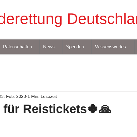
derettung Deutschla
Patenschaften
News
Spenden
Wissenswertes
23. Feb. 2023
1 Min. Lesezeit
 für Reistickets🍀🙏