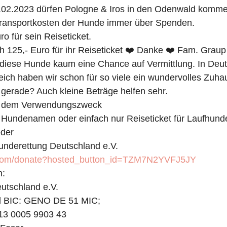
02.2023 dürfen Pologne & Iros in den Odenwald komme
 Transportkosten der Hunde immer über Spenden. 
ro für sein Reiseticket.
 125,- Euro für ihr Reiseticket ❤️ Danke ❤️ Fam. Graup
 diese Hunde kaum eine Chance auf Vermittlung. In Deut
ich haben wir schon für so viele ein wundervolles Zuha
a gerade? Auch kleine Beträge helfen sehr. 
mit dem Verwendungszweck
m Hundenamen oder einfach nur Reiseticket für Laufhund
eder
underettung Deutschland e.V.
.com/donate?hosted_button_id=TZM7N2YVFJ5JY
n:
utschland e.V.
d BIC: GENO DE 51 MIC;
13 0005 9903 43