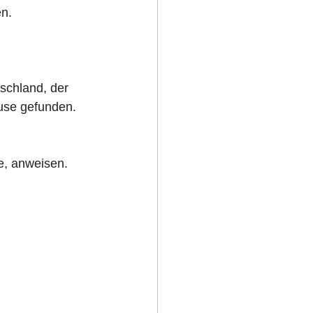
n. 
schland, der 
use gefunden. 
e, anweisen.