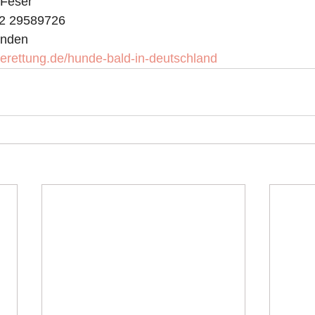
 Feser
52 29589726
unden 
derettung.de/hunde-bald-in-deutschland