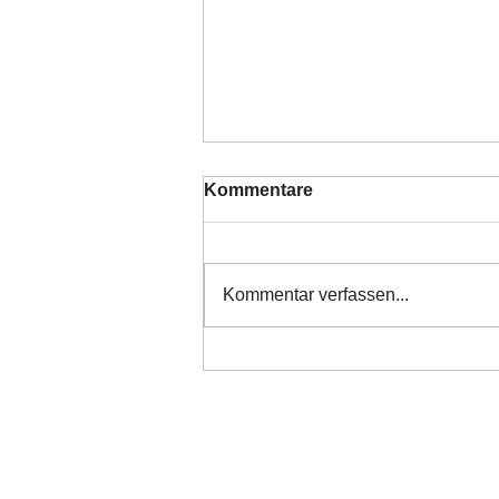
Kommentare
Kommentar verfassen...
❤️ Danke alle haben ihr
Ticket ❤️
Copyright 2026 Laufhunderettung Deutschlan
Impressum
Links