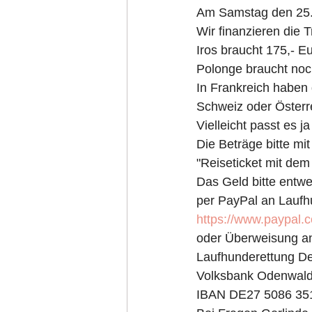
Am Samstag den 25.
Wir finanzieren die
Iros braucht 175,- Eu
Polonge braucht noch
In Frankreich haben
Schweiz oder Österre
Vielleicht passt es j
Die Beträge bitte 
"Reiseticket mit de
Das Geld bitte entw
per PayPal an Laufh
https://www.paypal
oder Überweisung a
Laufhunderettung De
Volksbank Odenwal
IBAN DE27 5086 35