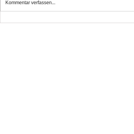
Kommentar verfassen...
❤️ Danke alle haben ihr
❤️Nette Mä
Zuhause
Ticket ❤️
Copyright 2026 Laufhunderettung Deutschland e.V.
Impressum
Links
Datenschutz