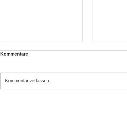
Kommentare
Kommentar verfassen...
❤️ Danke alle haben ihr
❤️Nette Mä
Zuhause
Ticket ❤️
Copyright 2026 Laufhunderettung Deutschland e.V.
Impressum