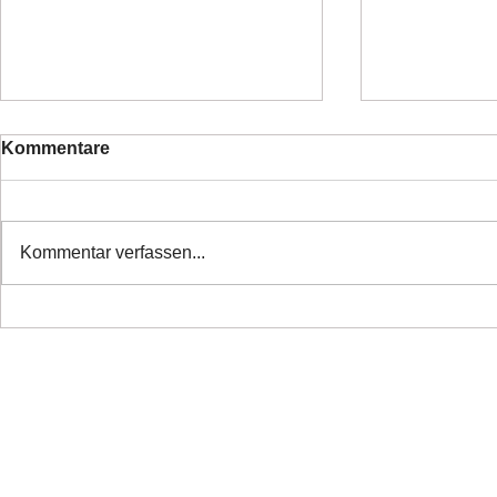
Kommentare
Kommentar verfassen...
❤️ Danke alle haben ihr
❤️Nette Mä
Zuhause
Ticket ❤️
Copyright 2026 Laufhunderettung Deutschland e.V.
Impressum
Links
Datenschutz