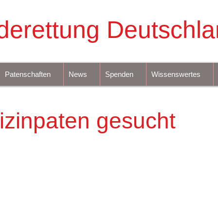
derettung Deutschla
Patenschaften
News
Spenden
Wissenswertes
zinpaten gesucht