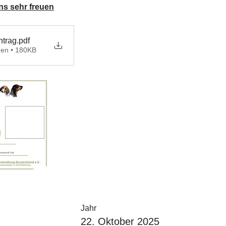
ns sehr freuen
ntrag
.pdf
den • 180KB
Jahr
22. Oktober 2025