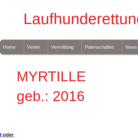
Laufhunderettun
Home
Verein
Vermittlung
Patenschaften
News
MYRTILLE
geb.: 2016
t
 oder 