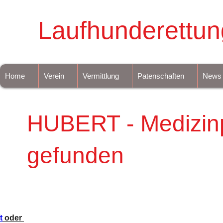
Laufhunderettun
Home
Verein
Vermittlung
Patenschaften
News
HUBERT - Medizin
gefunden
t
 oder 