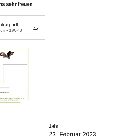
ns sehr freuen
ntrag
.pdf
den • 180KB
Jahr
23. Februar 2023