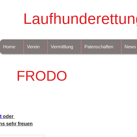
Laufhunderettun
Home
Verein
Vermittlung
Patenschaften
News
FRODO
t
 oder 
ns sehr freuen