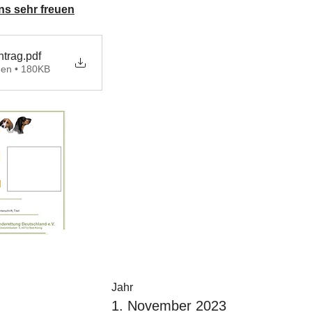
ns sehr freuen
ntrag
.pdf
den • 180KB
Jahr
1. November 2023