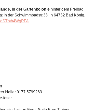
lände, in der Gartenkolonie
 hinter dem Freibad. 
z in der Schwimmbadstr.33, in 64732 Bad König,
S6qdSTbth4WgPFA
er 
rker Heller 0177 5799263
e-feser 
p sind wir an Eurer Seite Eure Trainer: