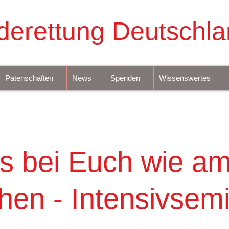
derettung Deutschla
Patenschaften
News
Spenden
Wissenswertes
`s bei Euch wie a
hen - Intensivsem