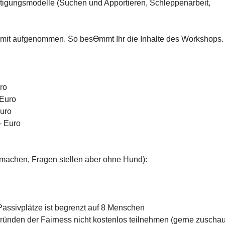
ftigungsmodelle (Suchen und Apportieren, Schleppenarbeit,
it aufgenommen. So besƟmmt Ihr die Inhalte des Workshops.
ro
 Euro
uro
- Euro
tmachen, Fragen stellen aber ohne Hund):
 Passivplätze ist begrenzt auf 8 Menschen
ünden der Fairness nicht kostenlos teilnehmen (gerne zuscha