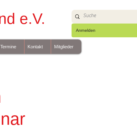
nd e.V.
Anmelden
Termine
Kontakt
Mitglieder
m
inar