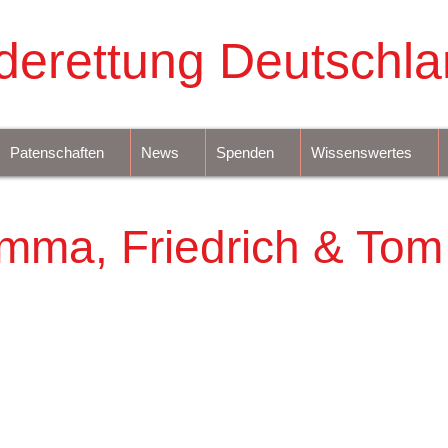
derettung Deutschla
Patenschaften
News
Spenden
Wissenswertes
mma, Friedrich & Tom