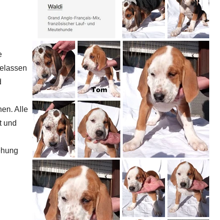
e
gelassen
d
en. Alle
t und
ehung