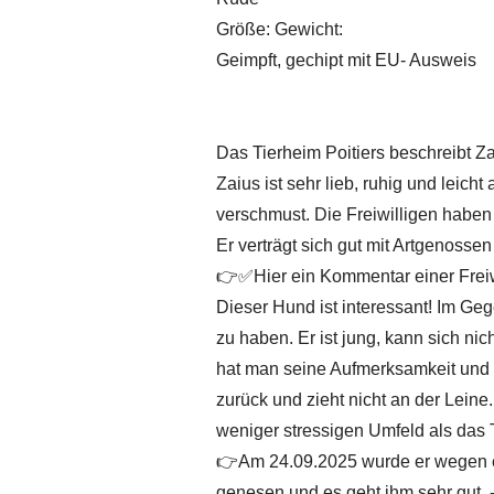
Größe: Gewicht:
Geimpft, gechipt mit EU- Ausweis
Das Tierheim Poitiers beschreibt Zai
Zaius ist sehr lieb, ruhig und leich
verschmust. Die Freiwilligen haben
Er verträgt sich gut mit Artgenossen
👉✅Hier ein Kommentar einer Freiwil
Dieser Hund ist interessant! Im Ge
zu haben. Er ist jung, kann sich nic
hat man seine Aufmerksamkeit und e
zurück und zieht nicht an der Leine
weniger stressigen Umfeld als das T
👉Am 24.09.2025 wurde er wegen ein
genesen und es geht ihm sehr gut.