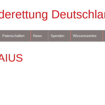
derettung Deutschla
Patenschaften
News
Spenden
Wissenswertes
AIUS