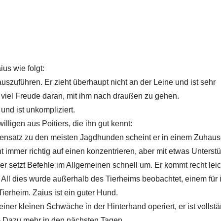
us wie folgt:
t auszuführen. Er zieht überhaupt nicht an der Leine und ist sehr
 viel Freude daran, mit ihm nach draußen zu gehen.
 und ist unkompliziert.
ligen aus Poitiers, die ihn gut kennt:
gensatz zu den meisten Jagdhunden scheint er in einem Zuhaus
ht immer richtig auf einen konzentrieren, aber mit etwas Unterst
r setzt Befehle im Allgemeinen schnell um. Er kommt recht leic
. All dies wurde außerhalb des Tierheims beobachtet, einem für i
ierheim. Zaius ist ein guter Hund.
er kleinen Schwäche in der Hinterhand operiert, er ist vollstä
 - Dazu mehr in den nächsten Tagen