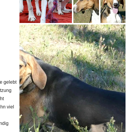
e gelebt
ützung
ht
hn viel
ndig