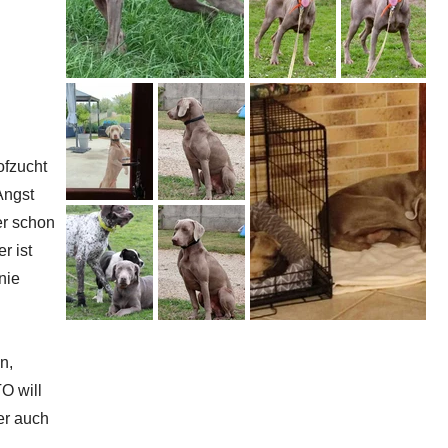
ofzucht
Angst
er schon
r ist
nie
n,
O will
er auch