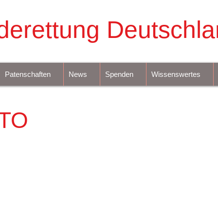
derettung Deutschla
Patenschaften
News
Spenden
Wissenswertes
TO