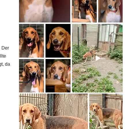
. Der
lte
t, da