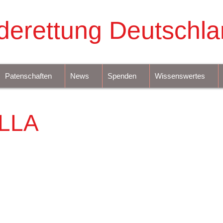
derettung Deutschla
Patenschaften
News
Spenden
Wissenswertes
LLA