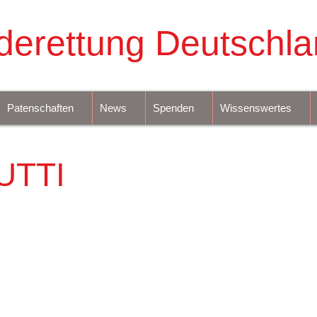
derettung Deutschla
Patenschaften
News
Spenden
Wissenswertes
UTTI