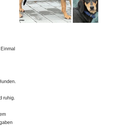
. Einmal
 Hunden.
d ruhig.
nem
ngaben