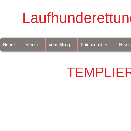
Laufhunderettun
Home
Verein
Vermittlung
Patenschaften
News
TEMPLIE