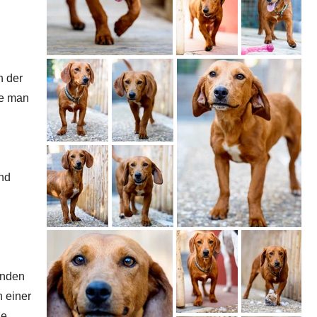
n der
ie man
ind
anden
 einer
le