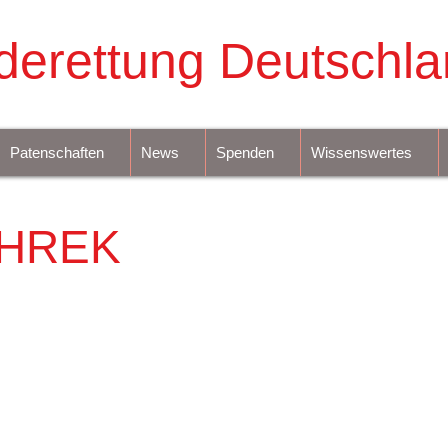
derettung Deutschla
Patenschaften
News
Spenden
Wissenswertes
HREK