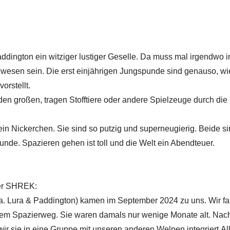
dington ein witziger lustiger Geselle. Da muss mal irgendwo i
ewesen sein. Die erst einjährigen Jungspunde sind genauso, w
orstellt.
den großen, tragen Stofftiere oder andere Spielzeuge durch die
n Nickerchen. Sie sind so putzig und superneugierig. Beide s
nde. Spazieren gehen ist toll und die Welt ein Abendteuer.
ber SHREK:
a. Lura & Paddington) kamen im September 2024 zu uns. Wir f
inem Spazierweg. Sie waren damals nur wenige Monate alt. Nach
ir sie in eine Gruppe mit unseren anderen Welpen integriert.Al