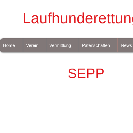
Laufhunderettun
Home
Verein
Vermittlung
Patenschaften
News
SEPP