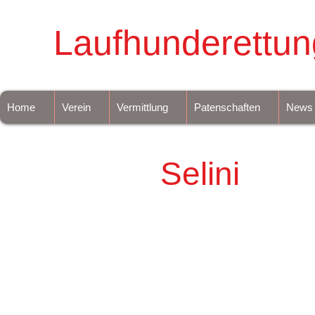
Laufhunderettun
Home
Verein
Vermittlung
Patenschaften
News
Selini