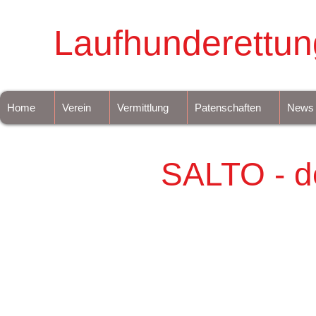
Laufhunderettun
Home
Verein
Vermittlung
Patenschaften
News
SALTO - d