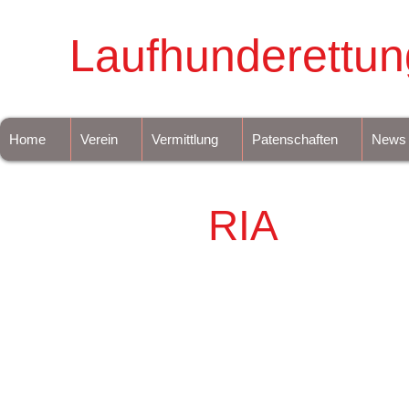
Laufhunderettun
Home
Verein
Vermittlung
Patenschaften
News
RIA