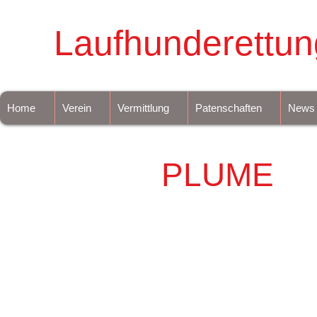
Laufhunderettun
Home
Verein
Vermittlung
Patenschaften
News
PLUME