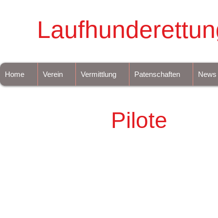
Laufhunderettun
Home
Verein
Vermittlung
Patenschaften
News
Pilote