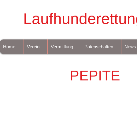
Laufhunderettun
Home
Verein
Vermittlung
Patenschaften
News
PEPITE