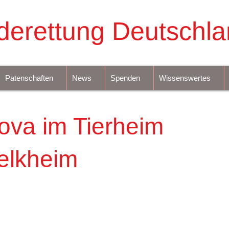
derettung Deutschla
Patenschaften
News
Spenden
Wissenswertes
ova im Tierheim
elkheim