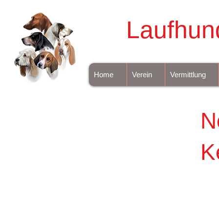
Laufhun
Home
Verein
Vermittlung
N
K