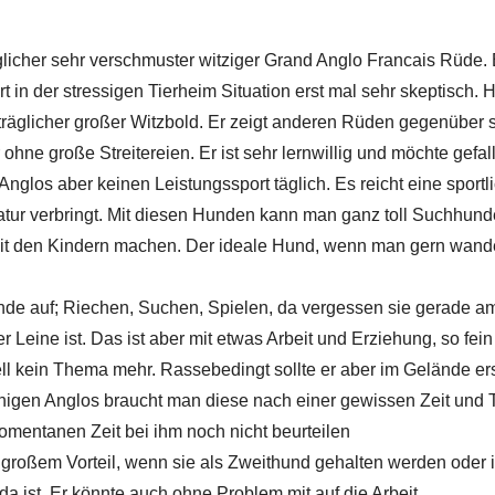
licher sehr verschmuster witziger Grand Anglo Francais Rüde. 
 in der stressigen Tierheim Situation erst mal sehr skeptisch. H
 verträglicher großer Witzbold. Er zeigt anderen Rüden gegenüber
hne große Streitereien. Er ist sehr lernwillig und möchte gefal
glos aber keinen Leistungssport täglich. Es reicht eine sportl
 Natur verbringt. Mit diesen Hunden kann man ganz toll Suchhund
 den Kindern machen. Der ideale Hund, wenn man gern wander
hunde auf; Riechen, Suchen, Spielen, da vergessen sie gerade a
Leine ist. Das ist aber mit etwas Arbeit und Erziehung, so fein
ell kein Thema mehr. Rassebedingt sollte er aber im Gelände er
inigen Anglos braucht man diese nach einer gewissen Zeit und 
momentanen Zeit bei ihm noch nicht beurteilen
 großem Vorteil, wenn sie als Zweithund gehalten werden oder i
da ist. Er könnte auch ohne Problem mit auf die Arbeit.