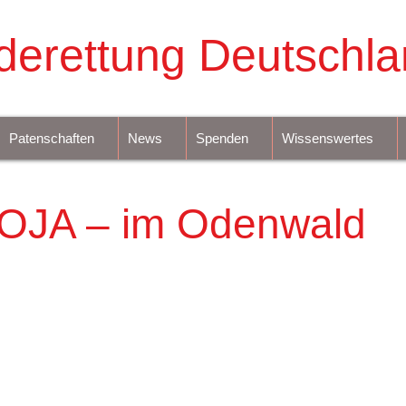
derettung Deutschla
Patenschaften
News
Spenden
Wissenswertes
OJA – im Odenwald