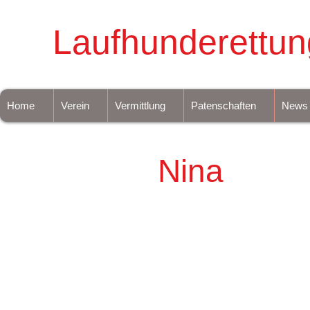
Laufhunderettun
Home
Verein
Vermittlung
Patenschaften
News
Nina