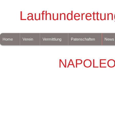
Laufhunderettun
Home
Verein
Vermittlung
Patenschaften
News
NAPOLE