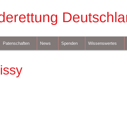
derettung Deutschla
Patenschaften
News
Spenden
Wissenswertes
issy