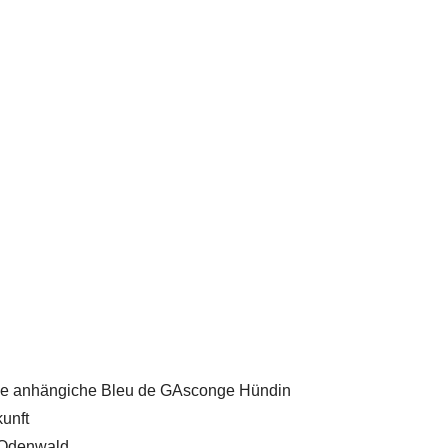
sible anhängiche Bleu de GAsconge Hündin
kunft
t Odenwald