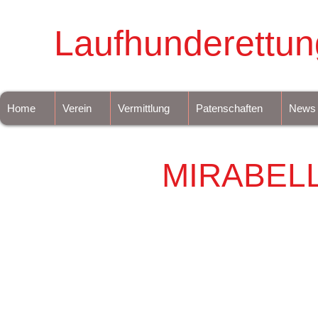
Laufhunderettun
Home
Verein
Vermittlung
Patenschaften
News
MIRABEL