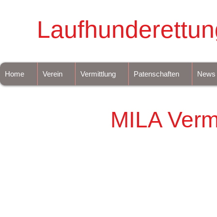
Laufhunderettun
Home
Verein
Vermittlung
Patenschaften
News
MILA Vermi