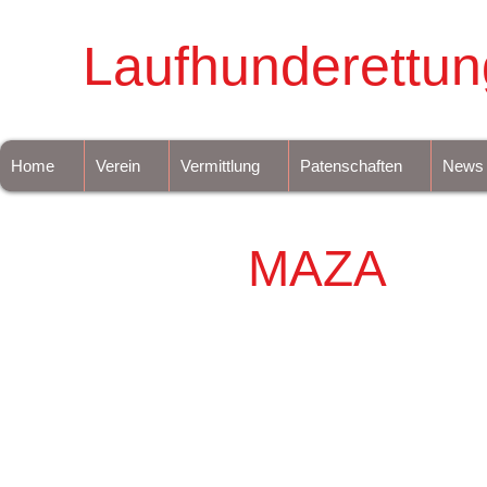
Laufhunderettun
Home
Verein
Vermittlung
Patenschaften
News
MAZA