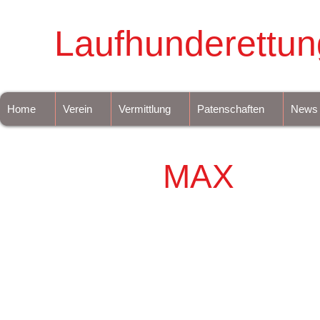
Laufhunderettun
Home
Verein
Vermittlung
Patenschaften
News
MAX