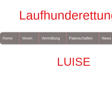
Laufhunderettun
Home
Verein
Vermittlung
Patenschaften
News
LUISE