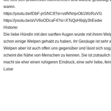
waren.
https://youtu.be/lDbF-jnSNC8?si=vdNNnjvOb1WzRuVG
https://youtu.be/aVV6oODcaF4?si=XTsQxH6qly3hEedw
Historie:
Die liebe Hündin mit den sanften Augen wurde mit ihrem Wel
schon einige Welpen gehabt zu haben, ihr Gesäuge ist sehr a
Welpen aber ist auch offen uns gegenüber und lässt sich so
scheint die Nähe von Menschen zu kennen. Sie ist zutraulich u
macht sie eher einen ruhigeren Eindruck, eine sehr liebe, fei
Luise
Copyright 2026 Laufhunderettung Deutschland e.V.
Impressum